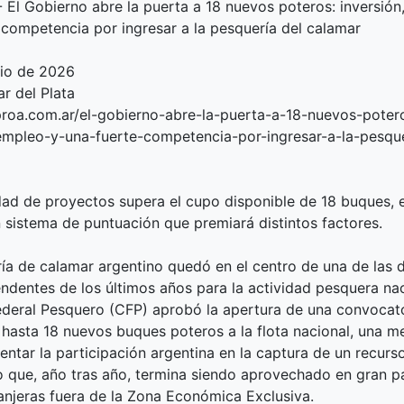
- El Gobierno abre la puerta a 18 nuevos poteros: inversión
 competencia por ingresar a la pesquería del calamar
unio de 2026
r del Plata
proa.com.ar/el-gobierno-abre-la-puerta-a-18-nuevos-poter
empleo-y-una-fuerte-competencia-por-ingresar-a-la-pesque
idad de proyectos supera el cupo disponible de 18 buques, 
n sistema de puntuación que premiará distintos factores.
ía de calamar argentino quedó en el centro de una de las 
ndentes de los últimos años para la actividad pesquera nac
deral Pesquero (CFP) aprobó la apertura de una convocato
 hasta 18 nuevos buques poteros a la flota nacional, una m
ntar la participación argentina en la captura de un recurs
o que, año tras año, termina siendo aprovechado en gran p
ranjeras fuera de la Zona Económica Exclusiva.