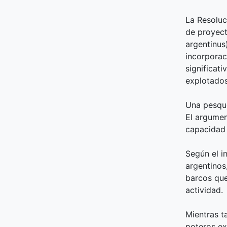
La Resoluc
de proyect
argentinus
incorporac
significat
explotados
Una pesqu
El argumen
capacidad 
Según el i
argentinos
barcos que
actividad.
Mientras t
poteros ex