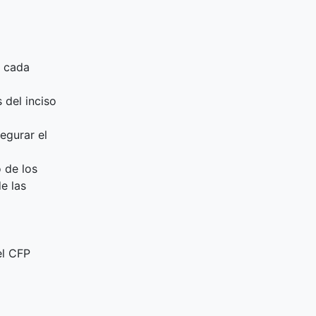
r cada
del inciso
egurar el
 de los
e las
el CFP