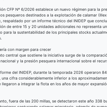
ión CFP Nº 6/2026 establece un nuevo régimen para la pr
os pesqueros destinados a la explotación de calamar (Illex
), respaldado por un informe técnico del INIDEP que conclu
ión de entre 15 y 20 unidades adicionales no representa un
ivo para la sustentabilidad de los principales stocks actual
.
ería con margen para crecer
to central que sostiene la iniciativa surge de la comparació
nacional y la presión pesquera internacional sobre el recur
nforme del INIDEP, durante la temporada 2026 operaron 84
, una cifra considerablemente inferior a los aproximadame
 llegaron a integrar la flota en los años de mayor expansió
anto, fuera de las 200 millas, se detectaron este año 338 
tranjeros capturando calamar migratorio, además de nume