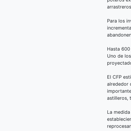
arrastrero
Para los i
incrementa
abandonen 
Hasta 600
Uno de los
proyectad
El CFP est
alrededor 
importante
astilleros,
La medida 
estableci
reprocesam