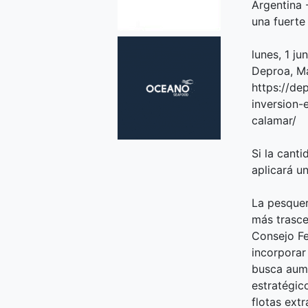
Argentina 
una fuerte
lunes, 1 j
Deproa, Ma
https://de
inversion-
calamar/
Si la cant
aplicará u
La pesquer
más trasce
Consejo Fe
incorporar
busca aume
estratégic
flotas ext