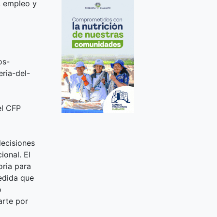
, empleo y
os-
ria-del-
el CFP
decisiones
ional. El
ria para
edida que
o
arte por