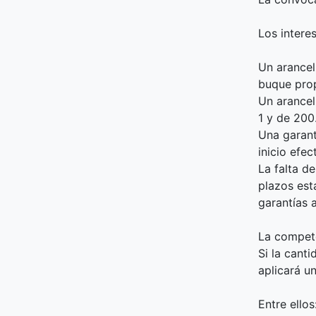
Los intere
Un arancel
buque pro
Un arancel
1 y de 200
Una garant
inicio efec
La falta d
plazos est
garantías 
La compete
Si la cant
aplicará u
Entre ellos