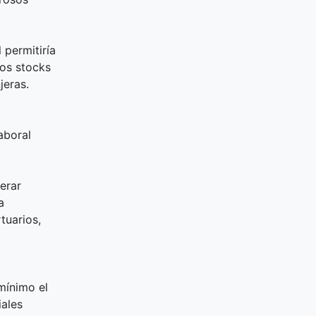
 permitiría
los stocks
jeras.
aboral
erar
a
tuarios,
mínimo el
iales