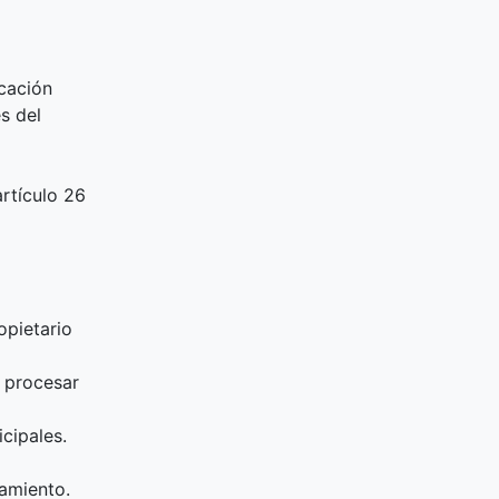
icación
s del
rtículo 26
opietario
a procesar
cipales.
amiento.