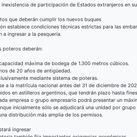
a inexistencia de participación de Estados extranjeros en su
itos que deberán cumplir los nuevos buques
ión establece condiciones técnicas estrictas para las emba
 a ingresar a la pesquería.
 poteros deberán:
 capacidad máxima de bodega de 1.300 metros cúbicos.
nos de 20 años de antigüedad.
lusivamente mediante sistema de poteras.
se a la matrícula nacional antes del 31 de diciembre de 202
uidos en astilleros argentinos, que tendrán plazo hasta fine
ada empresa o grupo empresario podrá presentar un máxi
nque inicialmente sólo se adjudicará una unidad por grupo
una distribución más amplia de los permisos.
tará ingresar
toria también fija importantes exigencias económicas.