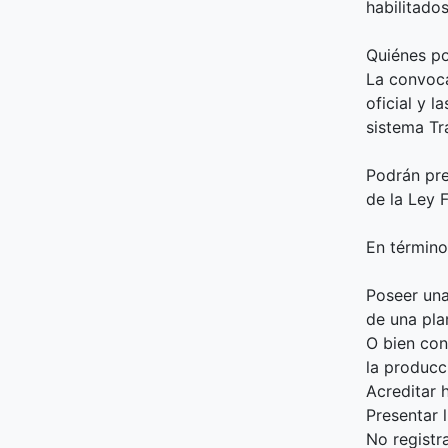
habilitados
Quiénes po
La convoca
oficial y 
sistema Tr
Podrán pre
de la Ley 
En término
Poseer una
de una pla
O bien con
la producc
Acreditar 
Presentar l
No registr