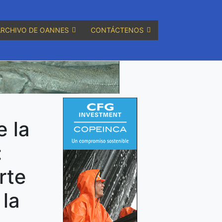
ARCHIVO DE OANNES
CONTÁCTENOS
e la
:
rte
 la