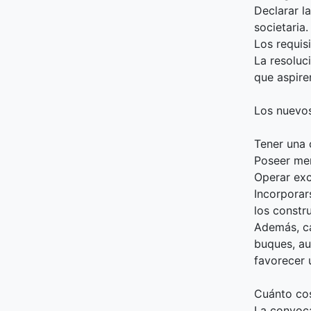
Declarar l
societaria.
Los requis
La resoluc
que aspiren
Los nuevos
Tener una
Poseer me
Operar exc
Incorporar
los constr
Además, c
buques, au
favorecer 
Cuánto cos
La convoca