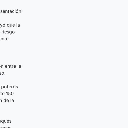
esentación
yó que la
 riesgo
mente
n entre la
so.
 poteros
nte 150
n de la
buques
rosos