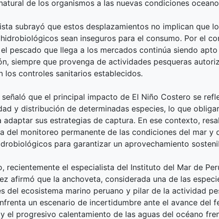
natural de los organismos a las nuevas condiciones oceano
lista subrayó que estos desplazamientos no implican que l
hidrobiológicos sean inseguros para el consumo. Por el con
 el pescado que llega a los mercados continúa siendo apto 
ón, siempre que provenga de actividades pesqueras autori
 los controles sanitarios establecidos.
señaló que el principal impacto de El Niño Costero se refle
idad y distribución de determinadas especies, lo que obligar
 adaptar sus estrategias de captura. En ese contexto, resal
a del monitoreo permanente de las condiciones del mar y 
idrobiológicos para garantizar un aprovechamiento sosteni
, recientemente el especialista del Instituto del Mar de Per
ez afirmó que la anchoveta, considerada una de las espec
s del ecosistema marino peruano y pilar de la actividad p
enfrenta un escenario de incertidumbre ante el avance del
 y el progresivo calentamiento de las aguas del océano fren