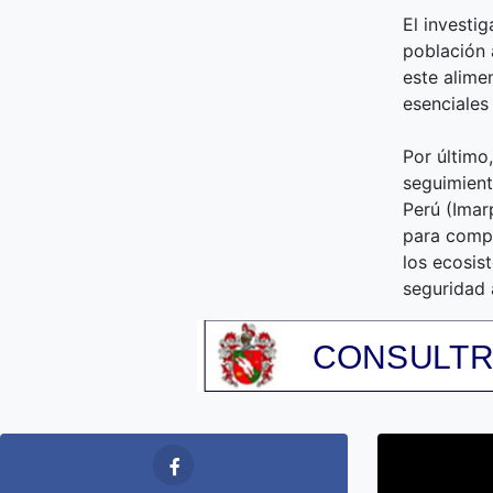
El investi
población 
este alime
esenciales 
Por último
seguimiento
Perú (Imar
para compr
los ecosis
seguridad 