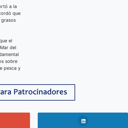
rtó a la
cordó que
s grasos
que el
 Mar del
ndamental
os sobre
de pesca y