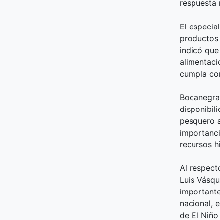
respuesta 
El especia
productos 
indicó que
alimentaci
cumpla con
Bocanegra 
disponibil
pesquero a
importanci
recursos h
Al respecto
Luis Vásqu
importante
nacional, 
de El Niño