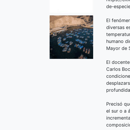
de-especie
El fenómen
diversas e
temperatur
humano dir
Mayor de 
El docente
Carlos Boc
condicione
desplazars
profundida
Precisó qu
el sur o a
incrementa
composició