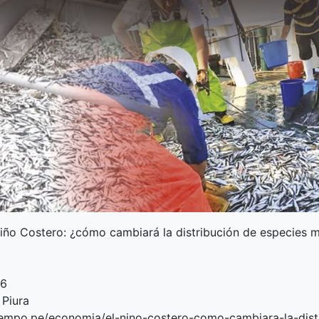
Niño Costero: ¿cómo cambiará la distribución de especies m
26
 Piura
tiempo.pe/economia/el-nino-costero-como-cambiara-la-dist