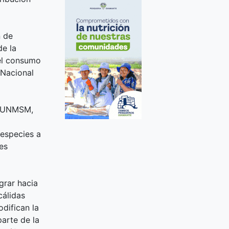
n de
de la
 el consumo
 Nacional
la UNMSM,
especies a
es
grar hacia
cálidas
difican la
arte de la