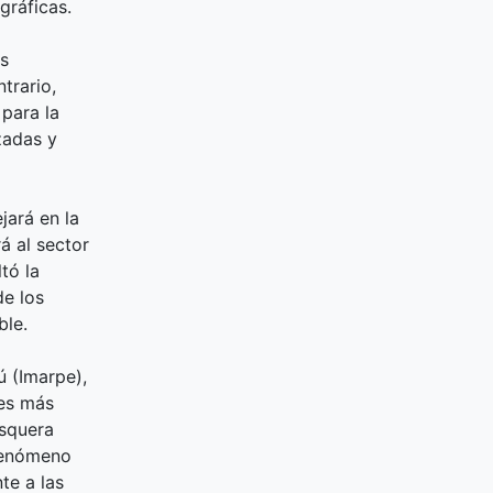
gráficas.
os
trario,
para la
zadas y
jará en la
á al sector
tó la
de los
ble.
ú (Imarpe),
ies más
esquera
 fenómeno
te a las