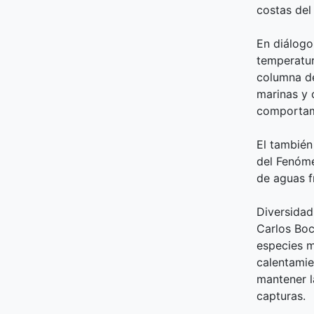
costas del 
En diálogo
temperatur
columna de
marinas y 
comportami
El también
del Fenóme
de aguas f
Diversidad
Carlos Boc
especies m
calentamie
mantener l
capturas.