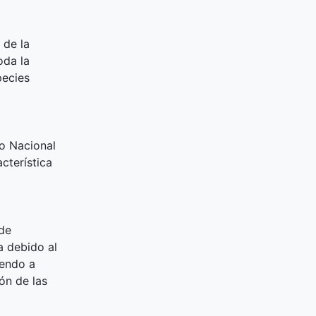
 de la
oda la
pecies
io Nacional
cterística
de
a debido al
yendo a
ón de las