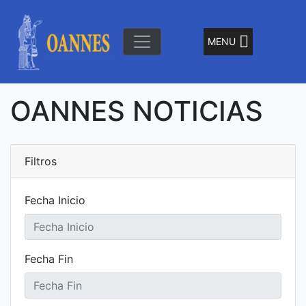
Skip
to
content
MENU
"El Señor de la Olas"
Oannes
OANNES NOTICIAS
Filtros
Fecha Inicio
Fecha Fin