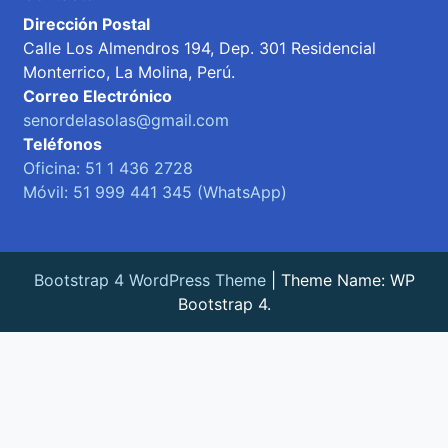
Dirección Postal
Calle Los Almendros 194, Dep. 301 Residencial
Monterrico, La Molina, Perú.
Correo Electrónico
senordelasolas@gmail.com
Teléfonos
Oficina: 51 1 436 2728
Móvil: 51 999 441 345 (WhatsApp)
Bootstrap 4 WordPress Theme
|
Theme Name: WP
Bootstrap 4.