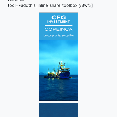
tool=»addthis_inline_share_toolbox_y8wf»]