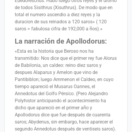
Euedoreschus. Hubo luego otros reyes y el ultimo
de todos Sisithrus (Xisuthrus). De modo que en
total el numero ascendio a diez reyes y la
duracion de sus reinados a 120 saros» ( 120
saros = fabulosa cifra de 192,000 a ños).»
La narración de Apollodorus:
«Esta es la historia que Beroso nos ha
transmitido: Nos dice que el primer rey fue Alorus
de Babilonia, un caldeo: reino diez saros y
despues Alaparus y Amelon que vino de
Pantibiblon; luego Ammenon el Caldeo, en cuyo
tiempo apareció el Musarus Oannes, el
Annedotus del Golfo Pérsico. (Pero Alejandro
Polyhistor anticipando el acontecimiento ha
dicho que apareció en el primer año y
Apollodorus dice que fue después de cuarenta
saros; Abydenus, sin embargo, hace aparecer el
segundo Annedotus después de ventiseis saros).