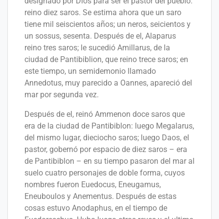
designado por Dios para ser el pastor del pueblo:
reino diez saros. Se estima ahora que un saro
tiene mil seiscientos años; un neros, seicientos y
un sossus, sesenta. Después de el, Alaparus
reino tres saros; le sucedió Amillarus, de la
ciudad de Pantibiblion, que reino trece saros; en
este tiempo, un semidemonio llamado
Annedotus, muy parecido a Oannes, apareció del
mar por segunda vez.
Después de el, reinó Ammenon doce saros que
era de la ciudad de Pantibiblon: luego Megalarus,
del mismo lugar, dieciocho saros; luego Daos, el
pastor, gobernó por espacio de diez saros – era
de Pantibiblon – en su tiempo pasaron del mar al
suelo cuatro personajes de doble forma, cuyos
nombres fueron Euedocus, Eneugamus,
Eneuboulos y Anementus. Después de estas
cosas estuvo Anodaphus, en el tiempo de