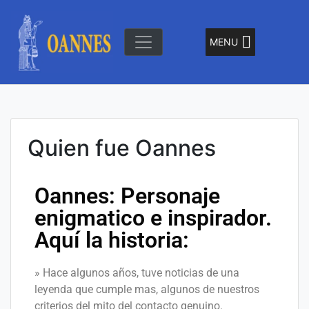
MENU
"El Señor de la Olas"
Oannes
Quien fue Oannes
Oannes: Personaje
enigmatico e inspirador.
Aquí la historia:
» Hace algunos años, tuve noticias de una
leyenda que cumple mas, algunos de nuestros
criterios del mito del contacto genuino.