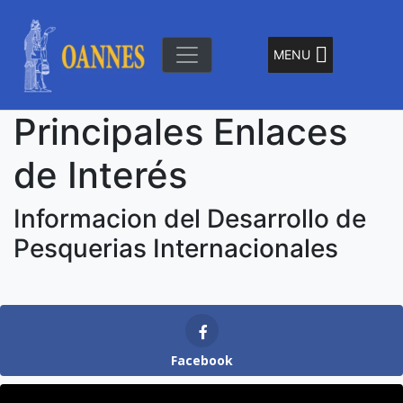
Skip
to
content
MENU
"El Señor de la Olas"
Oannes
Principales Enlaces
de Interés
Informacion del Desarrollo de
Pesquerias Internacionales
Facebook