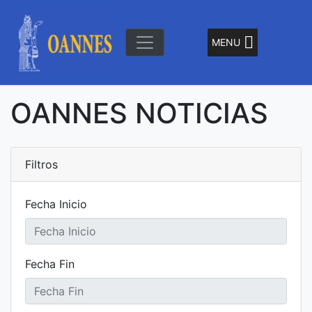
Skip
to
content
MENU
"El Señor de la Olas"
Oannes
OANNES NOTICIAS
Filtros
Fecha Inicio
Fecha Fin